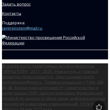
Задать вопрос
Контакты
Поддержка:
centreinstein@mail.ru
© Центр роста талантливых детей и педагогов
"ЭЙНШТЕЙН", 2017 - 2026, Учредитель и главный
редактор: Новоселова Н.А., Электронная почта:
centreinstein@mail.ru, Телефон редакции: +7 900-388-
06-48, Возрастная категория: 0+ Свидетельство о
регистрации СМИ: зарегистрировано Федеральной
службой по надзору в сфере связи, информационных
технологий и массовых коммуникаций, ЭЛ № ФС 77 -
69923 от 29 мая 2017 года