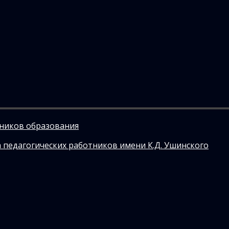
тников образования
 педагогических работников имени К.Д. Ушинского