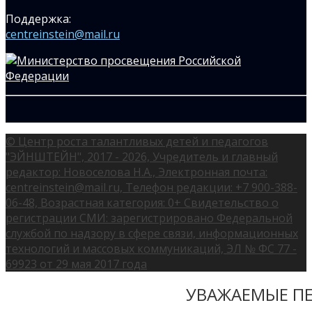
Поддержка:
centreinstein@mail.ru
© Центр роста талантливых детей и педагогов
"ЭЙНШТЕЙН", 2017 - 2026, Учредитель и главный
редактор: Новоселова Н.А., Электронная почта:
centreinstein@mail.ru, Телефон редакции: +7 900-388-
06-48, Возрастная категория: 0+ Свидетельство о
регистрации СМИ: зарегистрировано Федеральной
службой по надзору в сфере связи, информационных
технологий и массовых коммуникаций, ЭЛ № ФС 77 -
69923 от 29 мая 2017 года
УВАЖАЕМЫЕ ПЕ