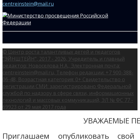
centreinstein@mail.ru
© Центр роста талантливых детей и педагогов
"ЭЙНШТЕЙН", 2017 - 2026, Учредитель и главный
редактор: Новоселова Н.А., Электронная почта:
centreinstein@mail.ru, Телефон редакции: +7 900-388-
06-48, Возрастная категория: 0+ Свидетельство о
регистрации СМИ: зарегистрировано Федеральной
службой по надзору в сфере связи, информационных
технологий и массовых коммуникаций, ЭЛ № ФС 77 -
69923 от 29 мая 2017 года
УВАЖАЕМЫЕ ПЕ
Приглашаем опубликовать свой