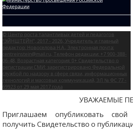
© Центр роста талантливых детей и педагогов
"ЭЙНШТЕЙН", 2017 - 2026, Учредитель и главный
редактор: Новоселова Н.А., Электронная почта:
centreinstein@mail.ru, Телефон редакции: +7 900-388-
06-48, Возрастная категория: 0+ Свидетельство о
регистрации СМИ: зарегистрировано Федеральной
службой по надзору в сфере связи, информационных
технологий и массовых коммуникаций, ЭЛ № ФС 77 -
69923 от 29 мая 2017 года
УВАЖАЕМЫЕ ПЕ
Приглашаем опубликовать свой
получить Свидетельство о публикаци