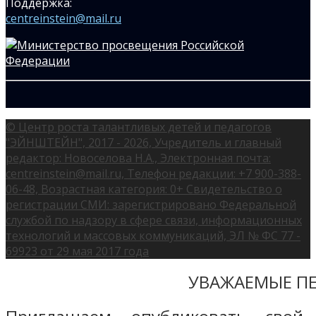
Поддержка:
centreinstein@mail.ru
© Центр роста талантливых детей и педагогов
"ЭЙНШТЕЙН", 2017 - 2026, Учредитель и главный
редактор: Новоселова Н.А., Электронная почта:
centreinstein@mail.ru, Телефон редакции: +7 900-388-
06-48, Возрастная категория: 0+ Свидетельство о
регистрации СМИ: зарегистрировано Федеральной
службой по надзору в сфере связи, информационных
технологий и массовых коммуникаций, ЭЛ № ФС 77 -
69923 от 29 мая 2017 года
УВАЖАЕМЫЕ ПЕ