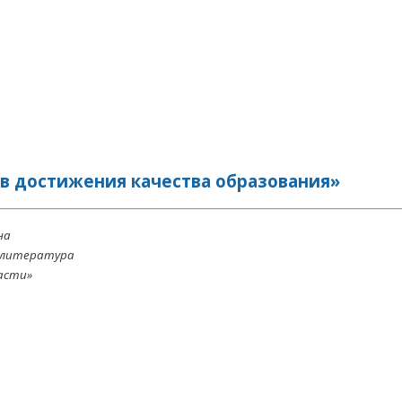
в достижения качества образования»
на
и литература
асти»