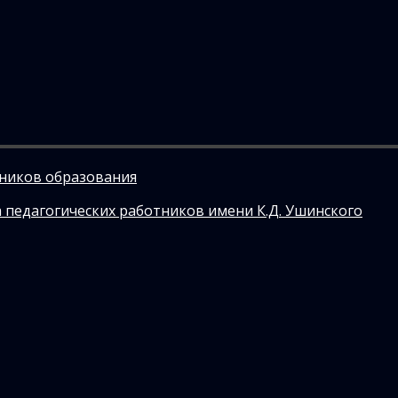
тников образования
 педагогических работников имени К.Д. Ушинского