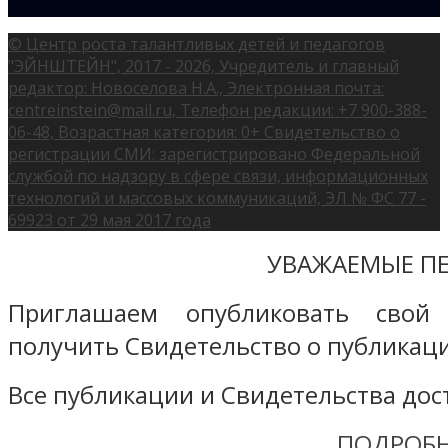
© Центр роста талантливых детей и педагогов
"ЭЙНШТЕЙН", 2017 - 2026, Учредитель и главный
редактор: Новоселова Н.А., Электронная почта:
centreinstein@mail.ru, Телефон редакции: +7 900-388-
06-48, Возрастная категория: 0+ Свидетельство о
регистрации СМИ: зарегистрировано Федеральной
службой по надзору в сфере связи, информационных
технологий и массовых коммуникаций, ЭЛ № ФС 77 -
69923 от 29 мая 2017 года
УВАЖАЕМЫЕ ПЕ
Приглашаем опубликовать свой
получить Свидетельство о публикаци
Все публикации и Свидетельства дост
ПОДРОБН