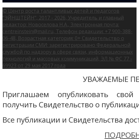
© Центр роста талантливых детей и педагогов
"ЭЙНШТЕЙН", 2017 - 2026, Учредитель и главный
редактор: Новоселова Н.А., Электронная почта:
centreinstein@mail.ru, Телефон редакции: +7 900-388-
06-48, Возрастная категория: 0+ Свидетельство о
регистрации СМИ: зарегистрировано Федеральной
службой по надзору в сфере связи, информационных
технологий и массовых коммуникаций, ЭЛ № ФС 77 -
69923 от 29 мая 2017 года
УВАЖАЕМЫЕ ПЕ
Приглашаем опубликовать свой
получить Свидетельство о публикаци
Все публикации и Свидетельства дост
ПОДРОБН