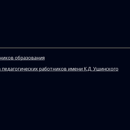
тников образования
 педагогических работников имени К.Д. Ушинского