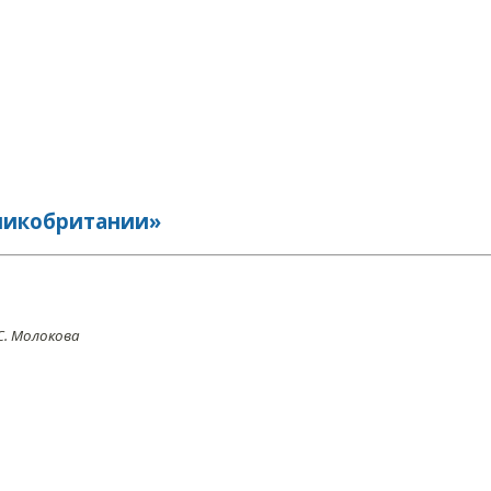
ликобритании»
С. Молокова