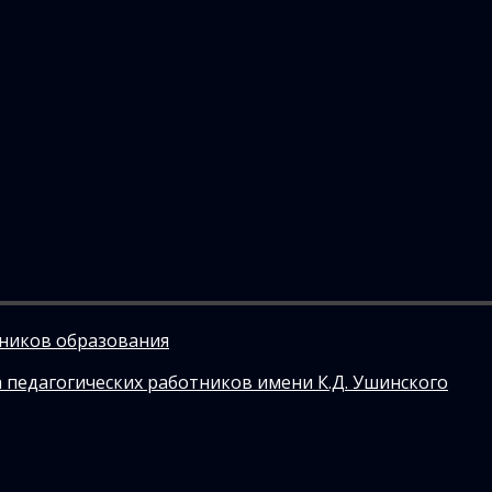
тников образования
 педагогических работников имени К.Д. Ушинского