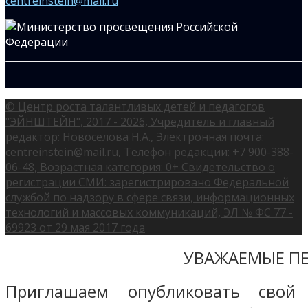
centreinstein@mail.ru
© Центр роста талантливых детей и педагогов
"ЭЙНШТЕЙН", 2017 - 2026, Учредитель и главный
редактор: Новоселова Н.А., Электронная почта:
centreinstein@mail.ru, Телефон редакции: +7 900-388-
06-48, Возрастная категория: 0+ Свидетельство о
регистрации СМИ: зарегистрировано Федеральной
службой по надзору в сфере связи, информационных
технологий и массовых коммуникаций, ЭЛ № ФС 77 -
69923 от 29 мая 2017 года
УВАЖАЕМЫЕ ПЕ
Приглашаем опубликовать свой