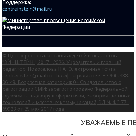
Поддержка:
centreinstein@mail.ru
© Центр роста талантливых детей и педагогов
"ЭЙНШТЕЙН", 2017 - 2026, Учредитель и главный
редактор: Новоселова Н.А., Электронная почта:
centreinstein@mail.ru, Телефон редакции: +7 900-388-
06-48, Возрастная категория: 0+ Свидетельство о
регистрации СМИ: зарегистрировано Федеральной
службой по надзору в сфере связи, информационных
технологий и массовых коммуникаций, ЭЛ № ФС 77 -
69923 от 29 мая 2017 года
УВАЖАЕМЫЕ ПЕ