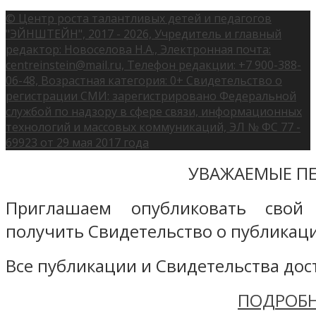
© Центр роста талантливых детей и педагогов
"ЭЙНШТЕЙН", 2017 - 2026, Учредитель и главный
редактор: Новоселова Н.А., Электронная почта:
centreinstein@mail.ru, Телефон редакции: +7 900-388-
06-48, Возрастная категория: 0+ Свидетельство о
регистрации СМИ: зарегистрировано Федеральной
службой по надзору в сфере связи, информационных
технологий и массовых коммуникаций, ЭЛ № ФС 77 -
69923 от 29 мая 2017 года
УВАЖАЕМЫЕ ПЕ
Приглашаем опубликовать свой
получить Свидетельство о публикаци
Все публикации и Свидетельства дост
ПОДРОБН