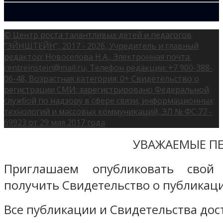
© Центр роста талантливых детей и педагогов
"ЭЙНШТЕЙН", 2017 - 2026, Учредитель и главный
редактор: Новоселова Н.А., Электронная почта:
centreinstein@mail.ru, Телефон редакции: +7 900-388-
06-48, Возрастная категория: 0+ Свидетельство о
регистрации СМИ: зарегистрировано Федеральной
службой по надзору в сфере связи, информационных
технологий и массовых коммуникаций, ЭЛ № ФС 77 -
69923 от 29 мая 2017 года
УВАЖАЕМЫЕ ПЕ
Приглашаем опубликовать свой
получить Свидетельство о публикаци
Все публикации и Свидетельства дост