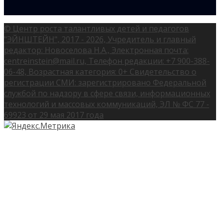
© Центр роста талантливых детей и педагогов
"ЭЙНШТЕЙН", 2017 - 2026, Учредитель и главный
редактор: Новоселова Н.А., Электронная почта:
centreinstein@mail.ru, Телефон редакции: +7 900-388-
06-48, Возрастная категория: 0+ Свидетельство о
регистрации СМИ: зарегистрировано Федеральной
службой по надзору в сфере связи, информационных
технологий и массовых коммуникаций, ЭЛ № ФС 77 -
69923 от 29 мая 2017 года