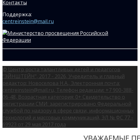
Контакты
Поддержка:
centreinstein@mail.ru
© Центр роста талантливых детей и педагогов
"ЭЙНШТЕЙН", 2017 - 2026, Учредитель и главный
редактор: Новоселова Н.А., Электронная почта:
centreinstein@mail.ru, Телефон редакции: +7 900-388-
06-48, Возрастная категория: 0+ Свидетельство о
регистрации СМИ: зарегистрировано Федеральной
службой по надзору в сфере связи, информационных
технологий и массовых коммуникаций, ЭЛ № ФС 77 -
69923 от 29 мая 2017 года
УВАЖАЕМЫЕ ПЕ