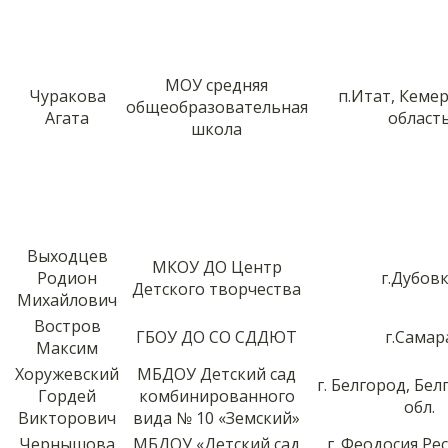
МОУ средняя
Чуракова
п.Итат, Кеме
общеобразовательная
Агата
област
школа
Выходцев
МКОУ ДО Центр
Родион
г.Дубов
Детского творчества
Михайлович
Востров
ГБОУ ДО СО СДДЮТ
г.Самар
Максим
Хоружевский
МБДОУ Детский сад
г. Белгород, Бе
Гордей
комбинированного
обл.
Викторович
вида № 10 «Земский»
Чернышова
МБДОУ «Детский сад
г. Феодосия Ре