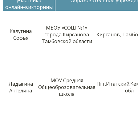
участника
Образовательное учрежде
онлайн-викторины
МБОУ «СОШ №1»
Калугина
города Кирсанова
Кирсанов, Тамбо
Софья
Тамбовской области
МОУ Средняя
Ладыгина
Пгт.Итатский.Ке
Общеоброзовательная
Ангелина
обл
школа