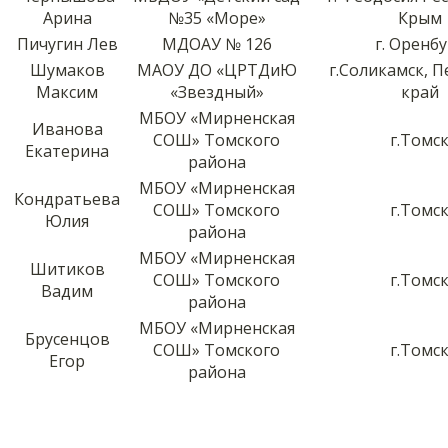
Арина
№35 «Море»
Крым
Пичугин Лев
МДОАУ № 126
г. Оренбу
Шумаков
МАОУ ДО «ЦРТДиЮ
г.Соликамск, 
Максим
«Звездный»
край
МБОУ «Мирненская
Иванова
СОШ» Томского
г.Томс
Екатерина
района
МБОУ «Мирненская
Кондратьева
СОШ» Томского
г.Томс
Юлия
района
МБОУ «Мирненская
Шитиков
СОШ» Томского
г.Томс
Вадим
района
МБОУ «Мирненская
Брусенцов
СОШ» Томского
г.Томс
Егор
района