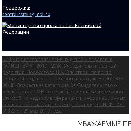
Поддержка:
centreinstein@mail.ru
© Центр роста талантливых детей и педагогов
"ЭЙНШТЕЙН", 2017 - 2026, Учредитель и главный
редактор: Новоселова Н.А., Электронная почта:
centreinstein@mail.ru, Телефон редакции: +7 900-388-
06-48, Возрастная категория: 0+ Свидетельство о
регистрации СМИ: зарегистрировано Федеральной
службой по надзору в сфере связи, информационных
технологий и массовых коммуникаций, ЭЛ № ФС 77 -
69923 от 29 мая 2017 года
УВАЖАЕМЫЕ ПЕ