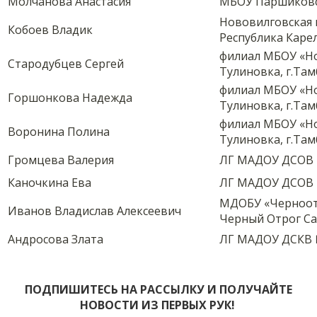
Молчанова Анастасия
МБОУ Паршиковск
Нововилговская 
Кобоев Владик
Республика Каре
филиал МБОУ «Но
Стародубцев Сергей
Тулиновка, г.Там
филиал МБОУ «Но
Горшонкова Надежда
Тулиновка, г.Там
филиал МБОУ «Но
Воронина Полина
Тулиновка, г.Там
Громцева Валерия
ЛГ МАДОУ ДСОВ №
Каночкина Ева
ЛГ МАДОУ ДСОВ №
МДОБУ «Черноотр
Иванов Владислав Алексеевич
Черный Отрог Са
Андросова Злата
ЛГ МАДОУ ДСКВ №
ПОДПИШИТЕСЬ НА РАССЫЛКУ И ПОЛУЧАЙТЕ
НОВОСТИ ИЗ ПЕРВЫХ РУК!