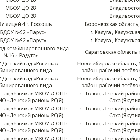
МБОУ ЦО 28
Владивосто
МБОУ ЦО 28
Владивосто
У лицей 4 г. Россошь
Воронежская область,
БДОУ №92 «Парус»
г. Калуга , Калужска
БДОУ №92 «Парус»
г. Калуга , Калужска
ад комбинированного вида
Саратовская область 
№16 » Радуга»
Детский сад «Росинка»
Новосибирская область,
бинированного вида
район, рабочий посёло
Детский сад «Росинка»
Новосибирская область,
бинированного вида
район, рабочий посёло
 сад «Ёлочка» МКОУ «СОШ с.
с. Толон, Ленский район
О «Ленский район» РС(Я)
Саха (Якутия
 сад «Ёлочка» МКОУ «СОШ с.
с. Толон, Ленский район
О «Ленский район» РС(Я)
Саха (Якутия
 сад «Ёлочка» МКОУ «СОШ с.
с. Толон, Ленский район
О «Ленский район» РС(Я)
Саха (Якутия
 сад «Ёлочка» МКОУ «СОШ с.
с. Толон, Ленский район