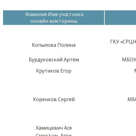
Фамилия Имя участника
онлайн-викторины
ГКУ «СРЦН
Копылова Полина
Бурдуковский Артём
МБОУ
Крутиков Егор
Коренков Сергей
МБ
Хамицевич Ася
Смокталь Егор