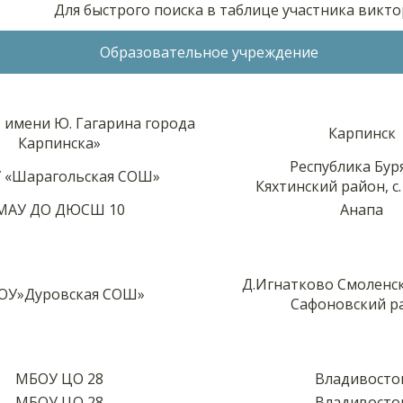
Для быстрого поиска в таблице участника викт
Образовательное учреждение
 имени Ю. Гагарина города
Карпинск
Карпинска»
Республика Бур
 «Шарагольская СОШ»
Кяхтинский район, с
МАУ ДО ДЮСШ 10
Анапа
Д.Игнатково Смоленск
ОУ»Дуровская СОШ»
Сафоновский р
МБОУ ЦО 28
Владивосто
МБОУ ЦО 28
Владивосто