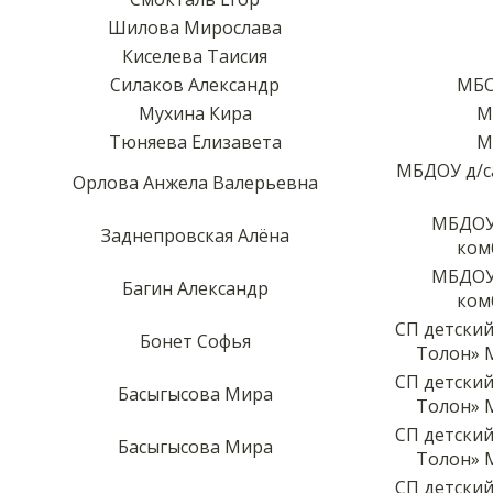
Шилова Мирослава
Киселева Таисия
Силаков Александр
МБО
Мухина Кира
М
Тюняева Елизавета
М
МБДОУ д/с
Орлова Анжела Валерьевна
МБДОУ 
Заднепровская Алёна
ком
МБДОУ 
Багин Александр
ком
СП детский
Бонет Софья
Толон» М
СП детский
Басыгысова Мира
Толон» М
СП детский
Басыгысова Мира
Толон» М
СП детский