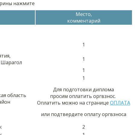
орины нажмите
Место,
комментарий
1
ятия,
1
. Шарагол
1
1
Для подготовки диплома
ая область
просим оплатить оргвзнос.
айон
Оплатить можно на странице
ОПЛАТА
или подтвердите оплату оргвзноса
к
2
к
1