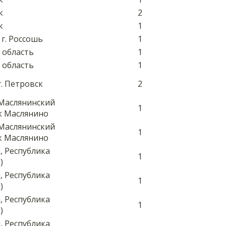
к
2
к
1
 г. Россошь
1
я область
1
я область
1
г. Петровск
2
 Маслянинский
1
к Маслянино
 Маслянинский
1
к Маслянино
, Республика
1
)
, Республика
1
)
, Республика
1
)
, Республика