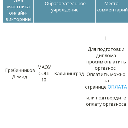
Имя
Образовательное
Место,
участника
учреждение
комментарий
онлайн-
викторины
1
Для подготовки
диплома
просим оплатить
МАОУ
оргвзнос.
Гребенников
СОШ
Калининград
Оплатить можно
Демид
10
на
странице
ОПЛАТА
или подтвердите
оплату оргвзноса