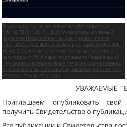
© Центр роста талантливых детей и педагогов
"ЭЙНШТЕЙН", 2017 - 2026, Учредитель и главный
редактор: Новоселова Н.А., Электронная почта:
centreinstein@mail.ru, Телефон редакции: +7 900-388-
06-48, Возрастная категория: 0+ Свидетельство о
регистрации СМИ: зарегистрировано Федеральной
службой по надзору в сфере связи, информационных
технологий и массовых коммуникаций, ЭЛ № ФС 77 -
69923 от 29 мая 2017 года
УВАЖАЕМЫЕ ПЕ
Приглашаем опубликовать свой
получить Свидетельство о публикаци
Все публикации и Свидетельства дост