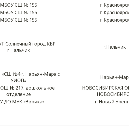
МБОУ СШ № 155
г. Красноярс
МБОУ СШ № 155
г. Красноярс
МБОУ СШ № 155
г. Красноярс
АТ Солнечный город КБР
г.Нальчик
г Нальчик
 «СШ №4 г. Нарьян-Мара с
Нарьян-Мар
УИОП»
ОШ № 217, дошкольное
НОВОСИБИРСКАЯ О
отделение
НОВОСИБИРС
У ДО МУК «Эврика»
г. Новый Урен