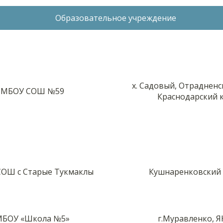
Образовательное учреждение
х. Садовый, Отрадненс
МБОУ СОШ №59
Краснодарский 
ОШ с Старые Тукмаклы
Кушнаренковский
БОУ «Школа №5»
г.Муравленко, 