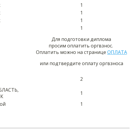
к
1
к
1
к
1
1
Для подготовки диплома
просим оплатить оргвзнос.
Оплатить можно на странице
ОПЛАТА
или подтвердите оплату оргвзноса
2
БЛАСТЬ,
1
К
гой
1