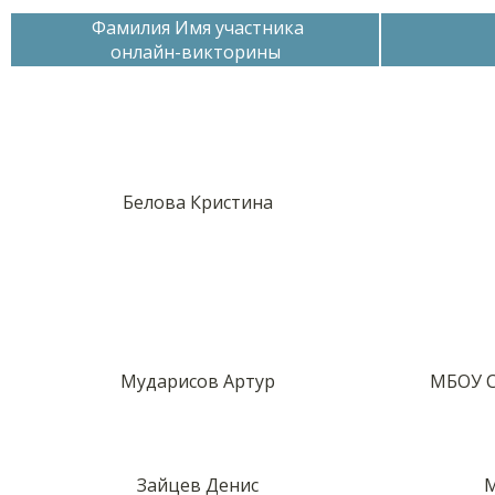
Фамилия Имя участника
онлайн-викторины
Белова Кристина
Мударисов Артур
МБОУ С
Зайцев Денис
М