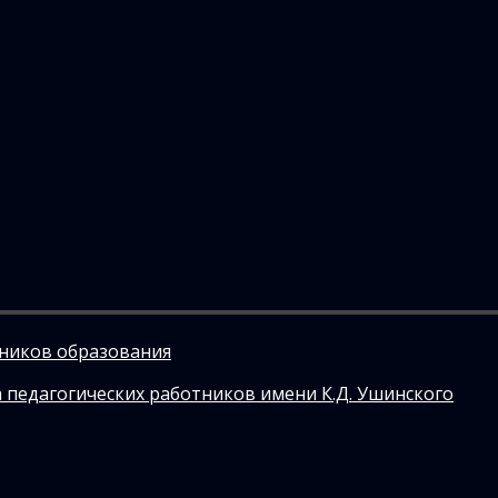
тников образования
 педагогических работников имени К.Д. Ушинского