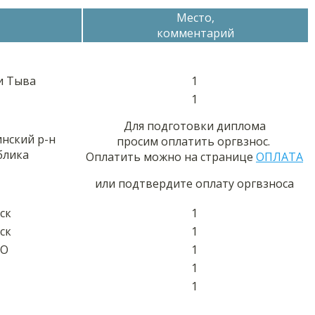
Место,
комментарий
и Тыва
1
1
Для подготовки диплома
нский р-н
просим оплатить оргвзнос.
блика
Оплатить можно на странице
ОПЛАТА
или подтвердите оплату оргвзноса
ск
1
ск
1
АО
1
1
1