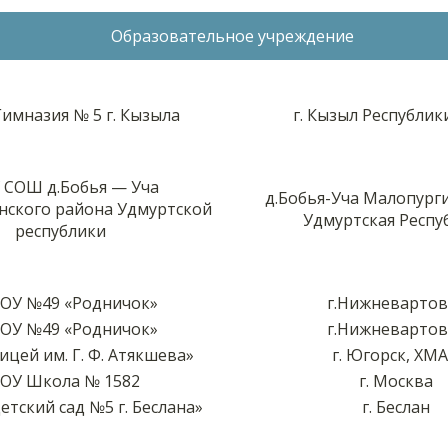
Образовательное учреждение
имназия № 5 г. Кызыла
г. Кызыл Республик
СОШ д.Бобья — Уча
д.Бобья-Уча Малопурги
нского района Удмуртской
Удмуртская Респу
республики
ОУ №49 «Родничок»
г.Нижневартов
ОУ №49 «Родничок»
г.Нижневартов
цей им. Г. Ф. Атякшева»
г. Югорск, ХМ
ОУ Школа № 1582
г. Москва
тский сад №5 г. Беслана»
г. Беслан