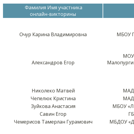
Фамилия Имя участника
онлайн-викторины
Очур Карина Владимировна
МБОУ Г
МОУ 
Александров Егор
Малопурги
Николеко Матвей
МАД
Чепелюк Кристина
МАД
Зуйкова Анастасия
МБОУ «Ли
Савин Егор
ГБ
Чемерисов Тамерлан Гурамович
МБДОУ «Де