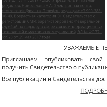
"ЭЙНШТЕЙН", 2017 - 2026, Учредитель и главный
редактор: Новоселова Н.А., Электронная почта:
centreinstein@mail.ru, Телефон редакции: +7 900-388-
06-48, Возрастная категория: 0+ Свидетельство о
регистрации СМИ: зарегистрировано Федеральной
службой по надзору в сфере связи, информационных
технологий и массовых коммуникаций, ЭЛ № ФС 77 -
69923 от 29 мая 2017 года
УВАЖАЕМЫЕ ПЕ
Приглашаем опубликовать свой
получить Свидетельство о публикаци
Все публикации и Свидетельства дост
ПОДРОБН