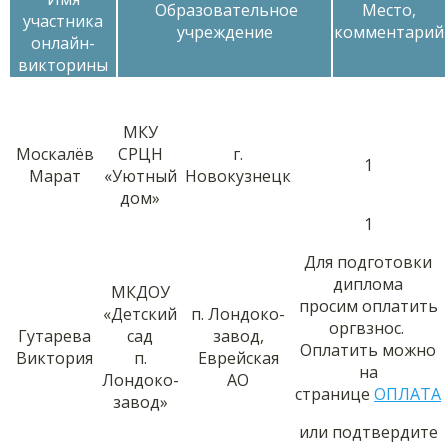
Образовательное
Место,
участника
учреждение
комментарий
онлайн-
викторины
МКУ
Москалёв
СРЦН
г.
1
Марат
«Уютный
Новокузнецк
дом»
1
Для подготовки
диплома
МКДОУ
просим оплатить
«Детский
п. Лондоко-
оргвзнос.
Гутарева
сад
завод,
Оплатить можно
Виктория
п.
Еврейская
на
Лондоко-
АО
странице
ОПЛАТА
завод»
или подтвердите