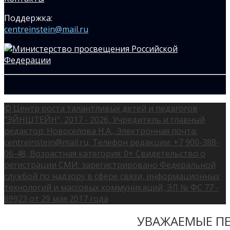
Поддержка:
centreinstein@mail.ru
© Центр роста талантливых детей и педагогов
"ЭЙНШТЕЙН", 2017 - 2026, Учредитель и главный
редактор: Новоселова Н.А., Электронная почта:
centreinstein@mail.ru, Телефон редакции: +7 900-388-
06-48, Возрастная категория: 0+ Свидетельство о
регистрации СМИ: зарегистрировано Федеральной
службой по надзору в сфере связи, информационных
технологий и массовых коммуникаций, ЭЛ № ФС 77 -
69923 от 29 мая 2017 года
УВАЖАЕМЫЕ ПЕ