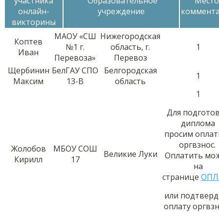
участника
Образовательное
Место
онлайн-
учреждение
коммент
викторины
МАОУ «СШ
Нижегородская
Коптев
№1 г.
область, г.
1
Иван
Перевоза»
Перевоз
Щербинин
БелГАУ СПО
Белгородская
1
Максим
13-В
область
1
Для подгото
диплома
просим оплат
оргвзнос.
Жолобов
МБОУ СОШ
Великие Луки
Оплатить мо
Кирилл
17
на
странице
ОПЛ
или подтверд
оплату оргвз