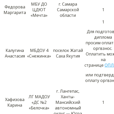
МБУ ДО
г. Самара
Федорова
ЦДЮТ
Самарской
1
Маргарита
«Мечта»
области
1
Для подгото
диплома
просим оплат
оргвзнос.
Калугина
МБДОУ 4
поселок Жатай
Оплатить мо
Анастасия
«Снежинка»
Саха Якутия
на
странице
ОПЛ
или подтверд
оплату оргвз
г. Лангепас,
ЛГ МАДОУ
Ханты-
Хафизова
«ДС №2
Мансийский
1
Карина
«Белочка»
автономный
округ — Югра