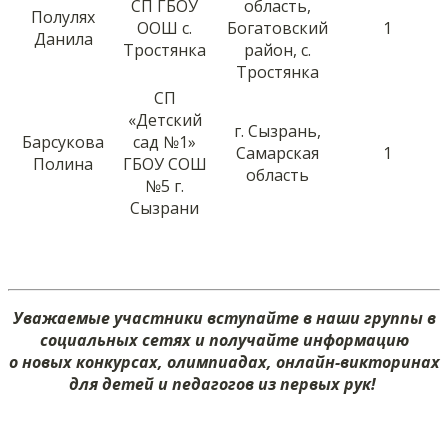
СП ГБОУ
область,
Полулях
ООШ с.
Богатовский
1
Данила
Тростянка
район, с.
Тростянка
СП
«Детский
г. Сызрань,
Барсукова
сад №1»
Самарская
1
Полина
ГБОУ СОШ
область
№5 г.
Сызрани
Уважаемые участники вступайте в наши группы в
социальных сетях и получайте информацию
о новых конкурсах, олимпиадах, онлайн-викторинах
для детей и педагогов из первых рук!