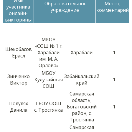
Имя
Образовательное
Место,
участника
учреждение
комментарий
онлайн-
викторины
МКОУ
«СОШ № 1 г.
Щекобасов
Харабали
Харабали
1
Ерасл
им. М. А.
Орлова»
МБОУ
Зинченко
Забайкальский
Кулутайская
1
Виктор
край
СОШ
Самарская
область,
Полулях
ГБОУ ООШ
Богатовский
1
Данила
с. Тростянка
район, с.
Тростянка
Самарская