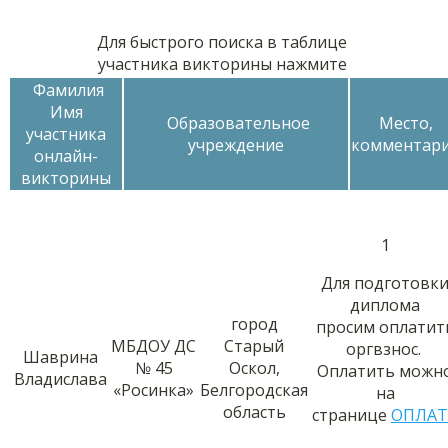
Для быстрого поиска в таблице
участника викторины нажмите
Фамилия
Имя
Образовательное
Место,
участника
учреждение
комментар
онлайн-
викторины
1
Для подготовк
диплома
город
просим оплатит
МБДОУ ДС
Старый
оргвзнос.
Шаврина
№ 45
Оскол,
Оплатить можн
Владислава
«Росинка»
Белгородская
на
область
странице
ОПЛАТ