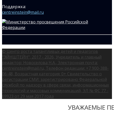
Поддержка:
centreinstein@mail.ru
© Центр роста талантливых детей и педагогов
"ЭЙНШТЕЙН", 2017 - 2026, Учредитель и главный
редактор: Новоселова Н.А., Электронная почта:
centreinstein@mail.ru, Телефон редакции: +7 900-388-
06-48, Возрастная категория: 0+ Свидетельство о
регистрации СМИ: зарегистрировано Федеральной
службой по надзору в сфере связи, информационных
технологий и массовых коммуникаций, ЭЛ № ФС 77 -
69923 от 29 мая 2017 года
УВАЖАЕМЫЕ ПЕ