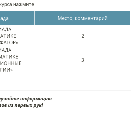
нкурса нажмите
ада
Место, комментарий
ИАДА
АТИКЕ
2
ФАГОР»
ИАДА
МАТИКЕ
3
ЦИОННЫЕ
ГИИ»
олучайте информацию
ов из первых рук!