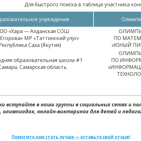
Для быстрого поиска в таблице участника ко
разовательное учреждение
Олимпи
ОО «Хара — Алданская СОШ
ОЛИМП
. Егорова» МР «Таттинский улус»
ПО МАТЕМ
Республика Саха (Якутия)
«ЮНЫЙ ПИ
ОЛИМП
едняя образовательная школа #1
ПО ИНФОР
 Самара, Самарская область
«ИНФОРМА
ТЕХНОЛО
и вступайте в наши группы в социальных сетях и п
х, олимпиадах, онлайн-викторинах для детей и педагог
Помогите нам стать лучше — оставьте свой отзыв!