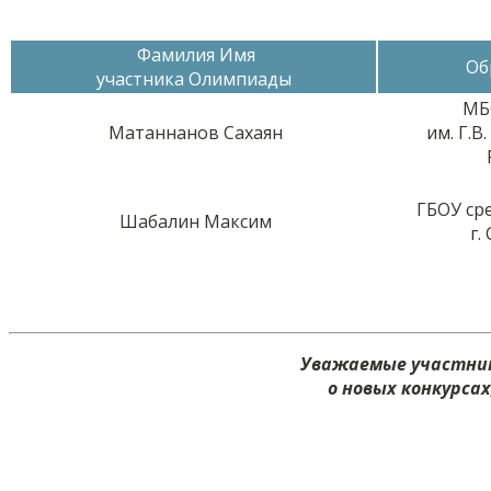
Фамилия Имя
Об
участника Олимпиады
МБ
Матаннанов Сахаян
им. Г.В
ГБОУ ср
Шабалин Максим
г.
Уважаемые участник
о новых конкурса