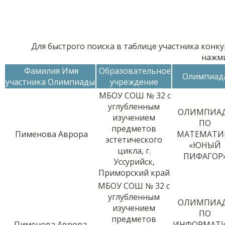
Для быстрого поиска в таблице участника конку
нажм
Фамилия Имя
Образовательное
Олимпиад
участника Олимпиады
учреждение
МБОУ СОШ № 32 с
углубленным
ОЛИМПИА
изучением
ПО
предметов
Пименова Аврора
МАТЕМАТИ
эстетического
«ЮНЫЙ
цикла, г.
ПИФАГОР
Уссурийск,
Приморский край
МБОУ СОШ № 32 с
углубленным
ОЛИМПИА
изучением
ПО
предметов
Пименова Аврора
ИНФОРМАТ