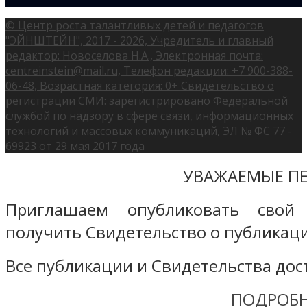
© Центр роста талантливых детей и педагогов
"ЭЙНШТЕЙН", 2017 - 2026, Учредитель и главный
редактор: Новоселова Н.А., Электронная почта:
centreinstein@mail.ru, Телефон редакции: +7 900-388-
06-48, Возрастная категория: 0+ Свидетельство о
регистрации СМИ: зарегистрировано Федеральной
службой по надзору в сфере связи, информационных
технологий и массовых коммуникаций, ЭЛ № ФС 77 -
69923 от 29 мая 2017 года
УВАЖАЕМЫЕ ПЕ
Приглашаем опубликовать свой
получить Свидетельство о публикаци
Все публикации и Свидетельства дост
ПОДРОБН