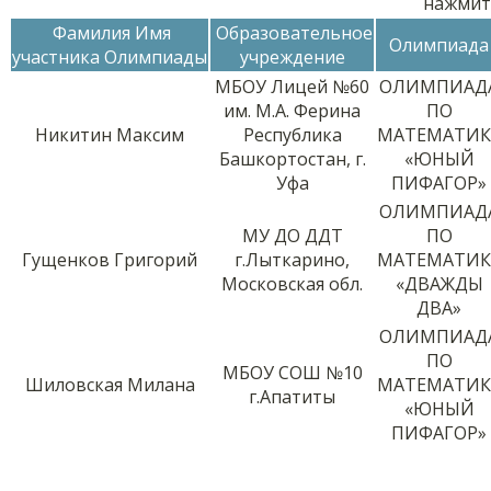
нажмит
Фамилия Имя
Образовательное
Олимпиада
участника Олимпиады
учреждение
МБОУ Лицей №60
ОЛИМПИАД
им. М.А. Ферина
ПО
Никитин Максим
Республика
МАТЕМАТИК
Башкортостан, г.
«ЮНЫЙ
Уфа
ПИФАГОР»
ОЛИМПИАД
МУ ДО ДДТ
ПО
Гущенков Григорий
г.Лыткарино,
МАТЕМАТИК
Московская обл.
«ДВАЖДЫ
ДВА»
ОЛИМПИАД
ПО
МБОУ СОШ №10
Шиловская Милана
МАТЕМАТИК
г.Апатиты
«ЮНЫЙ
ПИФАГОР»