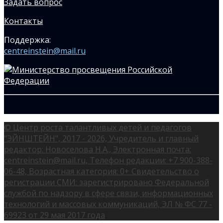
Задать вопрос
Контакты
Поддержка:
centreinstein@mail.ru
© Центр роста талантливых детей и педагогов
"ЭЙНШТЕЙН", 2017 - 2026, Учредитель и главный
редактор: Новоселова Н.А., Электронная почта:
centreinstein@mail.ru, Телефон редакции: +7 900-388-
06-48, Возрастная категория: 0+ Свидетельство о
регистрации СМИ: зарегистрировано Федеральной
службой по надзору в сфере связи, информационных
технологий и массовых коммуникаций, ЭЛ № ФС 77 -
69923 от 29 мая 2017 года