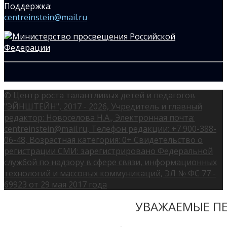
Поддержка:
centreinstein@mail.ru
© Центр роста талантливых детей и педагогов
"ЭЙНШТЕЙН", 2017 - 2026, Учредитель и главный
редактор: Новоселова Н.А., Электронная почта:
centreinstein@mail.ru, Телефон редакции: +7 900-388-
06-48, Возрастная категория: 0+ Свидетельство о
регистрации СМИ: зарегистрировано Федеральной
службой по надзору в сфере связи, информационных
технологий и массовых коммуникаций, ЭЛ № ФС 77 -
69923 от 29 мая 2017 года
УВАЖАЕМЫЕ ПЕ