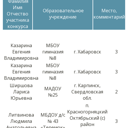
Фамилия
Имя
Образовательное
Место,
Отчество
учреждение
комментарий
участника
конкурса
Казарина
МБОУ
Евгения
гимназия
г. Хабаровск
3
Владимировна
№8
Казарина
МБОУ
Евгения
гимназия
г. Хабаровск
3
Владимировна
№8
Ширшова
г. Карпинск,
МАДОУ
Лариса
Свердловская
2
№25
Юрьевна
обл.
п.
Красногорняцкий
Литвинова
МБДОУ д/с
Октябрьский (с)
Людмила
№ 43
3
район
Анатольевна
«Теремок»