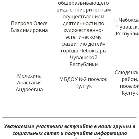
общеразвивающего
вида с приоритетным
осуществлением
г. Чебокс
Петрова Олеся
деятельности по
Чувашск
Владимировна
художественно-
Республи
эстетическому
развитию детей»
города Чебоксары
Чувашской
Республики
Слюдянск
Мелёхина
МБДОУ №2 посёлок
район,
Анастасия
Култук
посёло
Андреевна
Култук
Уважаемые участники вступайте в наши группы в
социальных сетях и получайте информацию