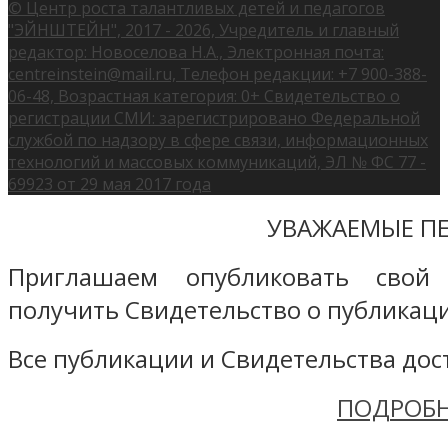
© Центр роста талантливых детей и педагогов
"ЭЙНШТЕЙН", 2017 - 2026, Учредитель и главный
редактор: Новоселова Н.А., Электронная почта:
centreinstein@mail.ru, Телефон редакции: +7 900-388-
06-48, Возрастная категория: 0+ Свидетельство о
регистрации СМИ: зарегистрировано Федеральной
службой по надзору в сфере связи, информационных
технологий и массовых коммуникаций, ЭЛ № ФС 77 -
69923 от 29 мая 2017 года
УВАЖАЕМЫЕ ПЕ
Приглашаем опубликовать свой
получить Свидетельство о публикаци
Все публикации и Свидетельства дост
ПОДРОБН