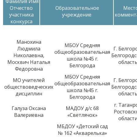
Фамилия Имя
Отчество
Образовательное
Место
участника
учреждение
коммент
конкурса
Манохина
МБОУ Средняя
Людмила
Г. Белгор
общеобразовательная
Николаевна,
Белгородс
школа №45 г.
Москвич Наталья
област
Белгорода
Федоровна
МБОУ Средняя
МО учителей
Г. Белгор
общеобразовательная
обществоведческих
Белгородс
школа №45 г.
дисциплин
област
Белгорода
г. Таганр
Галуза Оксана
МАДОУ д/с 68
Ростовск
Валериевна
«Светлячок»
област
МБДОУ «Детский сад
№ 162 «Акварелька»