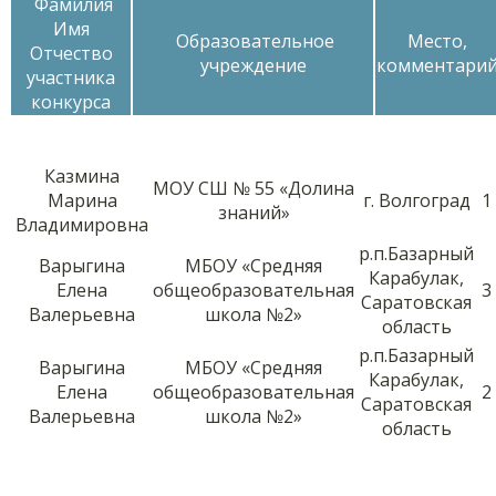
Фамилия
Имя
Образовательное
Место,
Отчество
учреждение
комментари
участника
конкурса
Казмина
МОУ СШ № 55 «Долина
Марина
г. Волгоград
1
знаний»
Владимировна
р.п.Базарный
Варыгина
МБОУ «Средняя
Карабулак,
Елена
общеобразовательная
3
Саратовская
Валерьевна
школа №2»
область
р.п.Базарный
Варыгина
МБОУ «Средняя
Карабулак,
Елена
общеобразовательная
2
Саратовская
Валерьевна
школа №2»
область