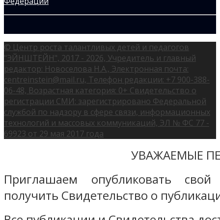
© Центр роста талантливых детей и педагогов
"ЭЙНШТЕЙН", 2017 - 2026, Учредитель и главный
редактор: Новоселова Н.А., Электронная почта:
centreinstein@mail.ru, Телефон редакции: +7 900-388-
06-48, Возрастная категория: 0+ Свидетельство о
регистрации СМИ: зарегистрировано Федеральной
службой по надзору в сфере связи, информационных
технологий и массовых коммуникаций, ЭЛ № ФС 77 -
69923 от 29 мая 2017 года
УВАЖАЕМЫЕ ПЕ
Приглашаем опубликовать свой
получить Свидетельство о публикаци
Все публикации и Свидетельства дост