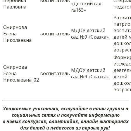
Вероника
воспитатель
специа
«Детский сад
Павловна
педаго
№163»
Развит
патрио
Смирнова
МДОУ детский
воспит
Елена
воспитатель
сад №9 «Сказка»
детей 
Николаевна
дошкол
возрас
Форми
исслед
Смирнова
МДОУ детский
деятел
Елена
воспитатель
сад №9 «Сказка»
детей
Николаевна_02
дошкол
возрас
Уважаемые участники, вступайте в наши группы в
социальных сетях и получайте информацию
о новых конкурсах, олимпиадах, онлайн-викторинах
для детей и педагогов из первых рук!