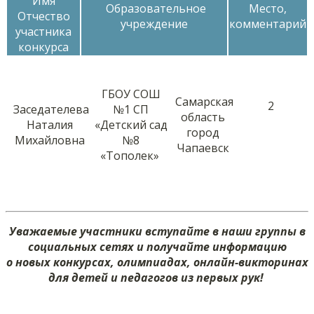
Имя
Образовательное
Место,
Отчество
учреждение
комментарий
участника
конкурса
ГБОУ СОШ
Самарская
2
Заседателева
№1 СП
область
Наталия
«Детский сад
город
Михайловна
№8
Чапаевск
«Тополек»
Уважаемые участники вступайте в наши группы в
социальных сетях и получайте информацию
о новых конкурсах, олимпиадах, онлайн-викторинах
для детей и педагогов из первых рук!