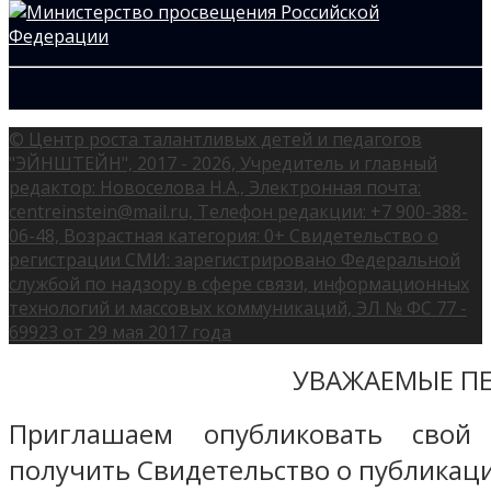
© Центр роста талантливых детей и педагогов
"ЭЙНШТЕЙН", 2017 - 2026, Учредитель и главный
редактор: Новоселова Н.А., Электронная почта:
centreinstein@mail.ru, Телефон редакции: +7 900-388-
06-48, Возрастная категория: 0+ Свидетельство о
регистрации СМИ: зарегистрировано Федеральной
службой по надзору в сфере связи, информационных
технологий и массовых коммуникаций, ЭЛ № ФС 77 -
69923 от 29 мая 2017 года
УВАЖАЕМЫЕ ПЕ
Приглашаем опубликовать свой
получить Свидетельство о публикаци