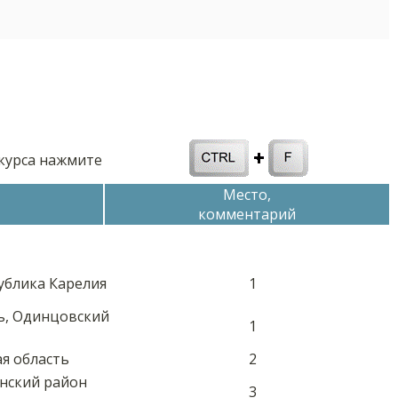
нкурса нажмите
Место,
комментарий
публика Карелия
1
ь, Одинцовский
1
я область
2
нский район
3