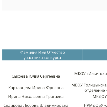
Фамилия Имя Отчество
участника конкурса
МКОУ «Ильинска
Сысоева Юлия Сергеевна
МБОУ Голицынска
Картавцева Ирина Юрьевна
отделение 
Ирина Николаевна Трогаева
МКДОУ 
Седирова Любовь Владимировна
НРМДОБУ «Д