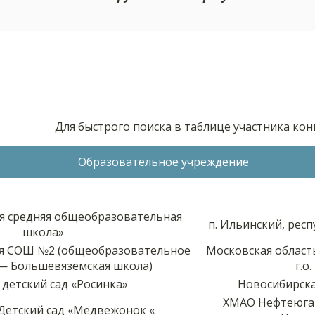
Для быстрого поиска в таблице участника ко
Образовательное учреждение
я средняя общеобразовательная
п. Ильинский, рес
школа»
я СОШ №2 (общеобразовательное
Московская област
— Большевязёмская школа)
г.о.
детский сад «Росинка»
Новосибирска
ХМАО Нефтеюга
етский сад «Медвежонок «