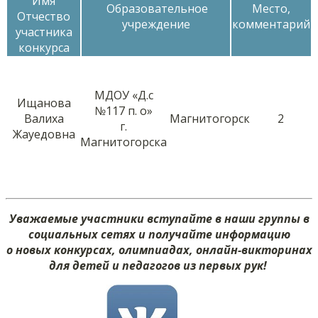
Имя
Образовательное
Место,
Отчество
учреждение
комментарий
участника
конкурса
МДОУ «Д.с
Ищанова
№117 п. о»
Валиха
Магнитогорск
2
г.
Жауедовна
Магнитогорска
Уважаемые участники вступайте в наши группы в
социальных сетях и получайте информацию
о новых конкурсах, олимпиадах, онлайн-викторинах
для детей и педагогов из первых рук!