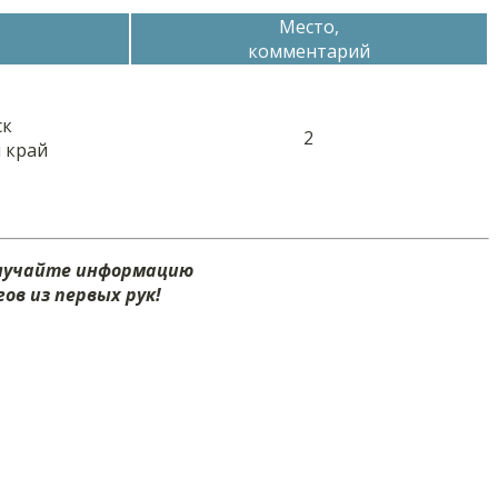
Место,
комментарий
ск
2
 край
олучайте информацию
ов из первых рук!