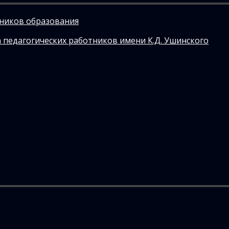
тников образования
 педагогических работников имени К.Д. Ушинского