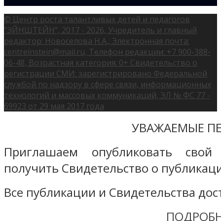
© Центр роста талантливых детей и педагогов
"ЭЙНШТЕЙН", 2017 - 2026, Учредитель и главный
редактор: Новоселова Н.А., Электронная почта:
centreinstein@mail.ru, Телефон редакции: +7 900-388-
06-48, Возрастная категория: 0+ Свидетельство о
регистрации СМИ: зарегистрировано Федеральной
службой по надзору в сфере связи, информационных
технологий и массовых коммуникаций, ЭЛ № ФС 77 -
69923 от 29 мая 2017 года
УВАЖАЕМЫЕ ПЕ
Приглашаем опубликовать свой
получить Свидетельство о публикаци
Все публикации и Свидетельства дост
ПОДРОБН