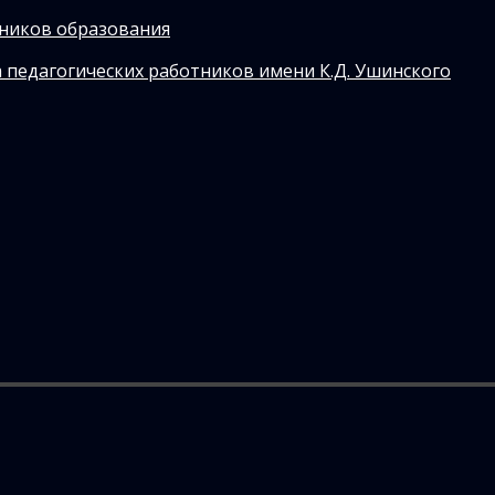
тников образования
 педагогических работников имени К.Д. Ушинского