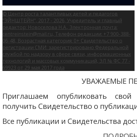
© Центр роста талантливых детей и педагогов
"ЭЙНШТЕЙН", 2017 - 2026, Учредитель и главный
редактор: Новоселова Н.А., Электронная почта:
centreinstein@mail.ru, Телефон редакции: +7 900-388-
06-48, Возрастная категория: 0+ Свидетельство о
регистрации СМИ: зарегистрировано Федеральной
службой по надзору в сфере связи, информационных
технологий и массовых коммуникаций, ЭЛ № ФС 77 -
69923 от 29 мая 2017 года
УВАЖАЕМЫЕ ПЕ
Приглашаем опубликовать свой
получить Свидетельство о публикаци
Все публикации и Свидетельства дост
ПОДРОБН