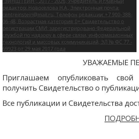
"ЭЙНШТЕЙН", 2017 - 2026, Учредитель и главный
редактор: Новоселова Н.А., Электронная почта:
centreinstein@mail.ru, Телефон редакции: +7 900-388-
06-48, Возрастная категория: 0+ Свидетельство о
регистрации СМИ: зарегистрировано Федеральной
службой по надзору в сфере связи, информационных
технологий и массовых коммуникаций, ЭЛ № ФС 77 -
69923 от 29 мая 2017 года
УВАЖАЕМЫЕ ПЕ
Приглашаем опубликовать свой
получить Свидетельство о публикаци
Все публикации и Свидетельства дост
ПОДРОБН