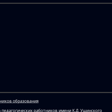
тников образования
 педагогических работников имени К.Д. Ушинского