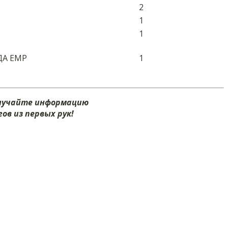
2
1
1
ДА ЕМР
1
олучайте информацию
ов из первых рук!