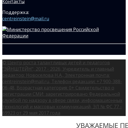
Контакты
Поддержка:
centreinstein@mail.ru
© Центр роста талантливых детей и педагогов
"ЭЙНШТЕЙН", 2017 - 2026, Учредитель и главный
редактор: Новоселова Н.А., Электронная почта:
centreinstein@mail.ru, Телефон редакции: +7 900-388-
06-48, Возрастная категория: 0+ Свидетельство о
регистрации СМИ: зарегистрировано Федеральной
службой по надзору в сфере связи, информационных
технологий и массовых коммуникаций, ЭЛ № ФС 77 -
69923 от 29 мая 2017 года
УВАЖАЕМЫЕ ПЕ