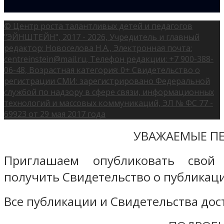
© Центр роста талантливых детей и педагогов
"ЭЙНШТЕЙН", 2017 - 2026, Учредитель и главный
редактор: Новоселова Н.А., Электронная почта:
centreinstein@mail.ru, Телефон редакции: +7 900-388-
06-48, Возрастная категория: 0+ Свидетельство о
регистрации СМИ: зарегистрировано Федеральной
службой по надзору в сфере связи, информационных
технологий и массовых коммуникаций, ЭЛ № ФС 77 -
69923 от 29 мая 2017 года
УВАЖАЕМЫЕ ПЕ
Приглашаем опубликовать свой
получить Свидетельство о публикаци
Все публикации и Свидетельства дост