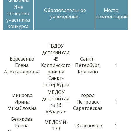
Фамилия
Имя
Образовательное
Место,
Отчество
учреждение
комментарий
участника
конкурса
ГБДОУ
детский сад
Березенко
49
Санкт-
Елена
Колпинского
Петербург,
1
Александровна
района
Колпино
Санкт-
Петербурга
МБДОУ
Минаева
город
детский сад
Ирина
Петровск
1
№ 16
Михайловна
Саратовская
«Радуга»
Белякова
МБДОУ №
Елена
г. Красноярск
1
179