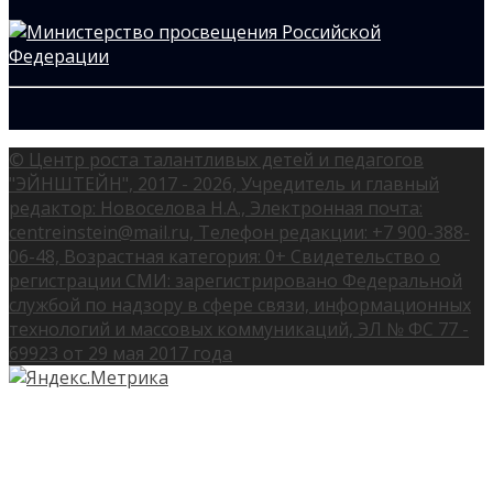
© Центр роста талантливых детей и педагогов
"ЭЙНШТЕЙН", 2017 - 2026, Учредитель и главный
редактор: Новоселова Н.А., Электронная почта:
centreinstein@mail.ru, Телефон редакции: +7 900-388-
06-48, Возрастная категория: 0+ Свидетельство о
регистрации СМИ: зарегистрировано Федеральной
службой по надзору в сфере связи, информационных
технологий и массовых коммуникаций, ЭЛ № ФС 77 -
69923 от 29 мая 2017 года