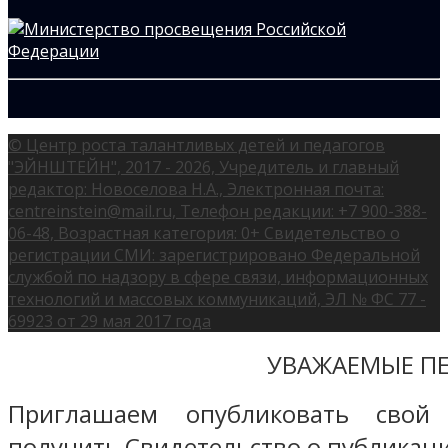
© Центр роста талантливых детей и педагогов
"ЭЙНШТЕЙН", 2017 - 2026, Учредитель и главный
редактор: Новоселова Н.А., Электронная почта:
centreinstein@mail.ru, Телефон редакции: +7 900-388-
06-48, Возрастная категория: 0+ Свидетельство о
регистрации СМИ: зарегистрировано Федеральной
службой по надзору в сфере связи, информационных
технологий и массовых коммуникаций, ЭЛ № ФС 77 -
69923 от 29 мая 2017 года
УВАЖАЕМЫЕ ПЕ
Приглашаем опубликовать свой
получить Свидетельство о публикаци