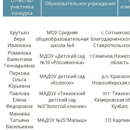
Отчество
Образовательное учреждение
участника
ком
конкурса
Крутько
МОУ Средняя
с. Сотников
Вера
общеобразовательная
Благодарненско
Ивановна
школа №4
Ставропольско
Романова
МДОУ «Детский сад
г.Семёнов,Нижег
Валентина
№10 «Россияночка»
область
Геннадьевна
Перкова
МАДОУ детский сад
р.п. Красноо
Ольга
«Колосок»
Новосибирская о
Юрьевна
Павлова
МАДОУ «Тяжинский
пгт. Тяжинс
Елена
детский сад
Кемеровская об
Федоровна
№3″Золотой ключик»
Кузбасс
Махнёва
Татьяна
МАДОУ №25″Малыш»
ГО Карпин
Васильевна