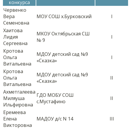
конкурса
Червенко
Вера
МОУ СОШ х.Бурковский
I
Семеновна
Хаитова
МКОУ Октябрьская СШ
Лидия
I
№ 9
Сергеевна
Кротова
МДОУ детский сад №9
Ольга
I
«Сказка»
Витальевна
Кротова
МДОУ детский сад №9
Ольга
II
«Сказка»
Витальевна
Ахметгалеева
ГДО МОБУ СОШ
Миляуша
II
с.Мустафино
Ильфировна
Еремеева
Елена
МАДОУ д/с N 14
III
Викторовна