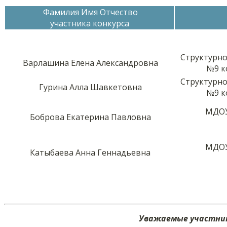
Фамилия Имя Отчество
участника конкурса
Структурно
Варлашина Елена Александровна
№9 к
Структурно
Гурина Алла Шавкетовна
№9 к
МДОУ
Боброва Екатерина Павловна
МДОУ
Катыбаева Анна Геннадьевна
Уважаемые участник