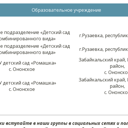
Образовательное учреждение
е подразделение «Детский сад
г.Рузаевка, республ
омбинированного вида»
е подразделение «Детский сад
г.Рузаевка, республ
омбинированного вида»
Забайкальский край,
 детский сад «Ромашка»
район,
с. Ононское
с. Ононско
Забайкальский край,
 детский сад «Ромашка»
район,
с. Ононское
с. Ононско
и вступайте в наши группы в социальных сетях и п