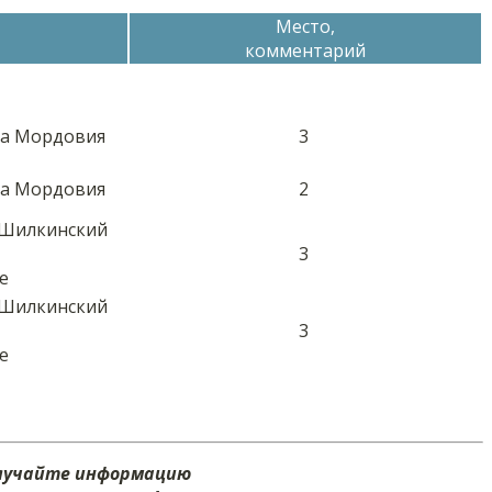
Место,
комментарий
ика Мордовия
3
ика Мордовия
2
 Шилкинский
3
е
 Шилкинский
3
е
олучайте информацию